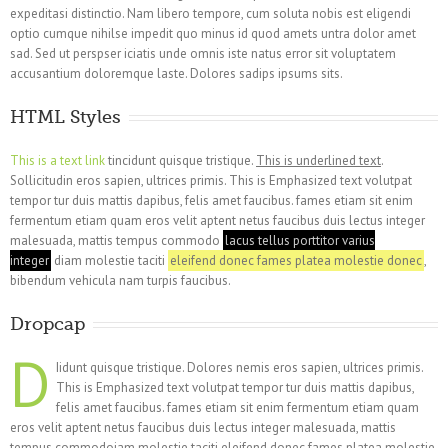
expeditasi distinctio. Nam libero tempore, cum soluta nobis est eligendi
optio cumque nihilse impedit quo minus id quod amets untra dolor amet
sad. Sed ut perspser iciatis unde omnis iste natus error sit voluptatem
accusantium doloremque laste. Dolores sadips ipsums sits.
HTML Styles
This is a text link
tincidunt quisque tristique.
This is underlined text
.
Sollicitudin eros sapien, ultrices primis. This is Emphasized text volutpat
tempor tur duis mattis dapibus, felis amet faucibus. fames etiam sit enim
fermentum etiam quam eros velit aptent netus faucibus duis lectus integer
malesuada, mattis tempus commodo
lacus tellus porttitor varius
integer
diam molestie taciti
eleifend donec fames platea molestie donec
,
bibendum vehicula nam turpis faucibus.
Dropcap
D
Iidunt quisque tristique. Dolores nemis eros sapien, ultrices primis.
This is Emphasized text volutpat tempor tur duis mattis dapibus,
felis amet faucibus. fames etiam sit enim fermentum etiam quam
eros velit aptent netus faucibus duis lectus integer malesuada, mattis
tempus commodoiam molestie taciti eleifend donec fames platea molestie