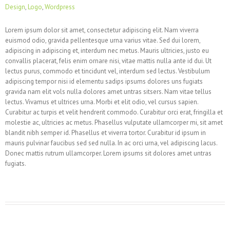
Design
,
Logo
,
Wordpress
Lorem ipsum dolor sit amet, consectetur adipiscing elit. Nam viverra
euismod odio, gravida pellentesque urna varius vitae. Sed dui lorem,
adipiscing in adipiscing et, interdum nec metus. Mauris ultricies, justo eu
convallis placerat, felis enim ornare nisi, vitae mattis nulla ante id dui. Ut
lectus purus, commodo et tincidunt vel, interdum sed lectus. Vestibulum
adipiscing tempor nisi id elementu sadips ipsums dolores uns fugiats
gravida nam elit vols nulla dolores amet untras sitsers. Nam vitae tellus
lectus. Vivamus et ultrices urna. Morbi et elit odio, vel cursus sapien.
Curabitur ac turpis et velit hendrerit commodo. Curabitur orci erat, fringilla et
molestie ac, ultricies ac metus. Phasellus vulputate ullamcorper mi, sit amet
blandit nibh semper id. Phasellus et viverra tortor. Curabitur id ipsum in
mauris pulvinar faucibus sed sed nulla. In ac orci urna, vel adipiscing lacus.
Donec mattis rutrum ullamcorper. Lorem ipsums sit dolores amet untras
fugiats.