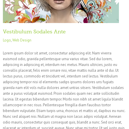
Vestibulum Sodales Ante
Logo
,
Web Design
Lorem ipsum dolor sit amet, consectetur adipiscing elit. Nam viverra
euismod odio, gravida pellentesque urna varius vitae. Sed dui lorem,
adipiscing in adipiscing et, interdum nec metus. Mauris ultricies, justo eu
convallis placerat, felis enim ornare nisi, vitae mattis nulla ante id dui. Ut
lectus purus, commodo et tincidunt vel, interdum sed lectus. Vestibulum
adipiscing tempor nisi id elementu sadips ipsums dolores uns fugiats
gravida nam elit vols nulla dolores amet untras sitsers. Vestibulum sodales
ante a purus volutpat euismod. Proin sodales quam nec ante sollicitudin
lacinia. Ut egestas bibendum tempor. Morbi non nibh sit amet ligula blandit
ullamcorper in nec risus. Pellentesque fringilla diam faucibus tortor
bibendum vulputate. Etiam turpis urna, rhoncus et mattis ut, dapibus eu nunc.
Nunc sed aliquet nisi. Nullam ut magna non lacus adipis volutpat. Aenean
odio mauris, consectetur quis consequat quis, blandit a nunc. Sed orci erat,
placerat ac interdum ut, suscipit augue. Nunc vitae mi tortor. Ut vel justo quis