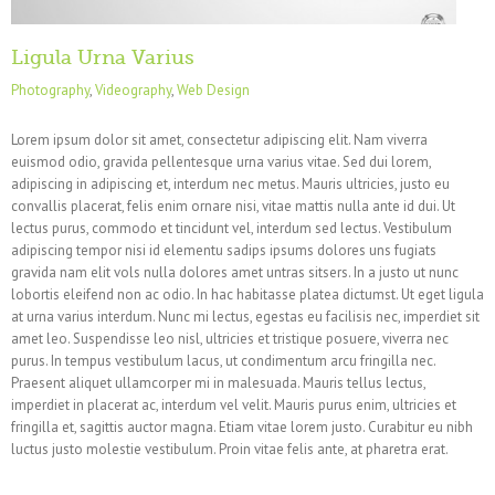
Ligula Urna Varius
Photography
,
Videography
,
Web Design
Lorem ipsum dolor sit amet, consectetur adipiscing elit. Nam viverra
euismod odio, gravida pellentesque urna varius vitae. Sed dui lorem,
adipiscing in adipiscing et, interdum nec metus. Mauris ultricies, justo eu
convallis placerat, felis enim ornare nisi, vitae mattis nulla ante id dui. Ut
lectus purus, commodo et tincidunt vel, interdum sed lectus. Vestibulum
adipiscing tempor nisi id elementu sadips ipsums dolores uns fugiats
gravida nam elit vols nulla dolores amet untras sitsers. In a justo ut nunc
lobortis eleifend non ac odio. In hac habitasse platea dictumst. Ut eget ligula
at urna varius interdum. Nunc mi lectus, egestas eu facilisis nec, imperdiet sit
amet leo. Suspendisse leo nisl, ultricies et tristique posuere, viverra nec
purus. In tempus vestibulum lacus, ut condimentum arcu fringilla nec.
Praesent aliquet ullamcorper mi in malesuada. Mauris tellus lectus,
imperdiet in placerat ac, interdum vel velit. Mauris purus enim, ultricies et
fringilla et, sagittis auctor magna. Etiam vitae lorem justo. Curabitur eu nibh
luctus justo molestie vestibulum. Proin vitae felis ante, at pharetra erat.