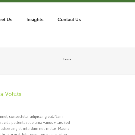
eet Us
Insights
Contact Us
Home
la Voluts
amet, consectetur adipiscing elit. Nam
ravida pellentesque urna varius vitae. Sed
n adipiscing et, interdum nec metus. Mauris
llis placerat, felis enim ornare nisi, vitae