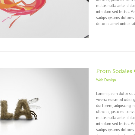
mattis nulla ante id du
interdum sed lectus. V
sadips ipsums dolores u
dolores amet untras sit
Proin Sodale
Web Design
Lorem ipsum dolor sit 
viverra euismod odio, g
dui lorem, adipiscing i
ultricies, justo eu conva
mattis nulla ante id du
interdum sed lectus. V
sadips ipsums dolores u