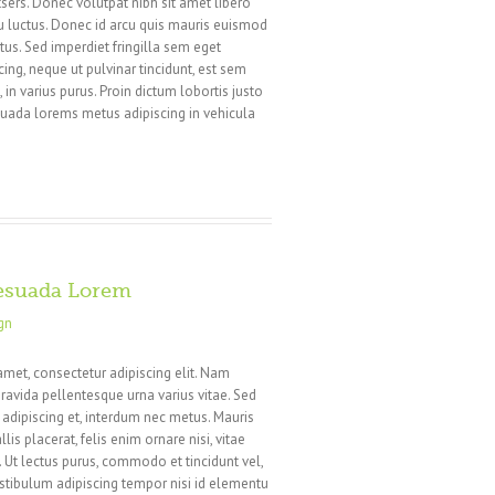
sers. Donec volutpat nibh sit amet libero
u luctus. Donec id arcu quis mauris euismod
tus. Sed imperdiet fringilla sem eget
ng, neque ut pulvinar tincidunt, est sem
in varius purus. Proin dictum lobortis justo
suada lorems metus adipiscing in vehicula
esuada Lorem
gn
amet, consectetur adipiscing elit. Nam
ravida pellentesque urna varius vitae. Sed
n adipiscing et, interdum nec metus. Mauris
llis placerat, felis enim ornare nisi, vitae
i. Ut lectus purus, commodo et tincidunt vel,
estibulum adipiscing tempor nisi id elementu