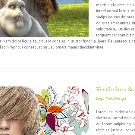
mattis nulla ante id du
interdum sed lectus. V
sadips ipsums dolores u
dolores amet untras si
vulputate a, ultricies et
torquent per conubia n
la. Nam dolor ligula, faucibus id sodales in, auctor fringilla libero. Pellentesque 
 Proin rhoncus consequat nisl, eu ornare mauris tincidunt vitae.
Vestibulum So
Logo
,
Web Design
Lorem ipsum dolor sit 
viverra euismod odio, g
dui lorem, adipiscing i
ultricies, justo eu conva