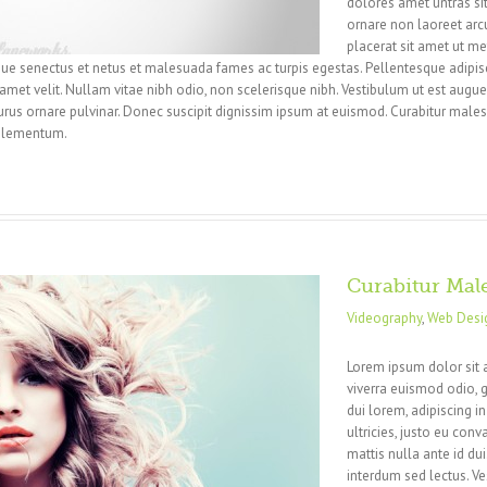
dolores amet untras sit
ornare non laoreet arc
placerat sit amet ut me
que senectus et netus et malesuada fames ac turpis egestas. Pellentesque adipisci
amet velit. Nullam vitae nibh odio, non scelerisque nibh. Vestibulum ut est augue, 
rus ornare pulvinar. Donec suscipit dignissim ipsum at euismod. Curabitur male
elementum.
Curabitur Mal
Videography
,
Web Desi
Lorem ipsum dolor sit 
viverra euismod odio, g
dui lorem, adipiscing i
ultricies, justo eu conva
mattis nulla ante id du
interdum sed lectus. V