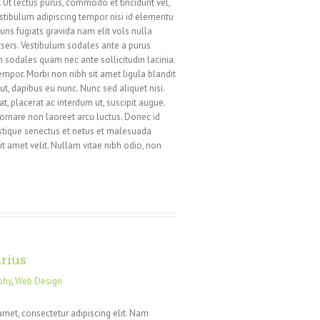
i. Ut lectus purus, commodo et tincidunt vel,
estibulum adipiscing tempor nisi id elementu
ns fugiats gravida nam elit vols nulla
tsers. Vestibulum sodales ante a purus
 sodales quam nec ante sollicitudin lacinia.
mpor. Morbi non nibh sit amet ligula blandit
ut, dapibus eu nunc. Nunc sed aliquet nisi.
, placerat ac interdum ut, suscipit augue.
 ornare non laoreet arcu luctus. Donec id
istique senectus et netus et malesuada
it amet velit. Nullam vitae nibh odio, non
arius
phy
,
Web Design
amet, consectetur adipiscing elit. Nam