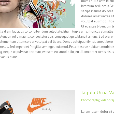
mattis nulla ante id du
interdum sed lectus. V
sadips ipsums dolores u
dolores amet untras si
volutpat euismod. Proin
Ut egestas bibendum te
lla diam faucibus tortor bibendum vulputate. Etiam turpis urna, rhoncus et mattis 
enean odio mauris, consectetur quis consequat quis, blandit a nunc. Sed orci erat
us elementum ullamcorper volutpat vel libero. Donec volutpat nibh sit amet libero
metus. Sed imperdiet fringilla sem eget euismod. Pellentesque habitant morbi tr
g, neque ut pulvinar tincidunt, est sem euismod odio, eu ullamcorper turpis nisl s
 varius purus.
Ligula Urna V
Photography
,
Videogra
Lorem ipsum dolor sit 