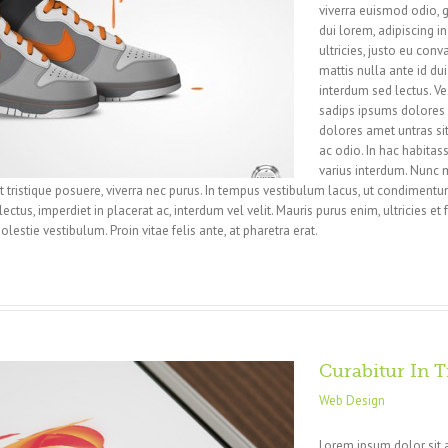
viverra euismod odio, g
dui lorem, adipiscing i
ultricies, justo eu conva
mattis nulla ante id du
interdum sed lectus. V
sadips ipsums dolores u
dolores amet untras sit
ac odio. In hac habitass
varius interdum. Nunc m
 et tristique posuere, viverra nec purus. In tempus vestibulum lacus, ut condimentum
tus, imperdiet in placerat ac, interdum vel velit. Mauris purus enim, ultricies et f
lestie vestibulum. Proin vitae felis ante, at pharetra erat.
Curabitur In T
Web Design
Lorem ipsum dolor sit 