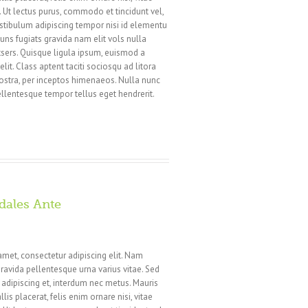
i. Ut lectus purus, commodo et tincidunt vel,
estibulum adipiscing tempor nisi id elementu
ns fugiats gravida nam elit vols nulla
tsers. Quisque ligula ipsum, euismod a
 elit. Class aptent taciti sociosqu ad litora
ostra, per inceptos himenaeos. Nulla nunc
pellentesque tempor tellus eget hendrerit.
dales Ante
amet, consectetur adipiscing elit. Nam
ravida pellentesque urna varius vitae. Sed
n adipiscing et, interdum nec metus. Mauris
llis placerat, felis enim ornare nisi, vitae