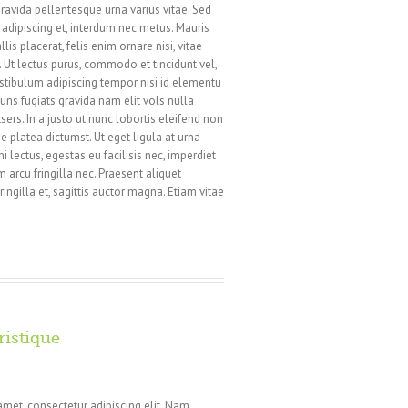
ravida pellentesque urna varius vitae. Sed
n adipiscing et, interdum nec metus. Mauris
llis placerat, felis enim ornare nisi, vitae
i. Ut lectus purus, commodo et tincidunt vel,
estibulum adipiscing tempor nisi id elementu
ns fugiats gravida nam elit vols nulla
sers. In a justo ut nunc lobortis eleifend non
e platea dictumst. Ut eget ligula at urna
i lectus, egestas eu facilisis nec, imperdiet
 arcu fringilla nec. Praesent aliquet
ringilla et, sagittis auctor magna. Etiam vitae
ristique
amet, consectetur adipiscing elit. Nam