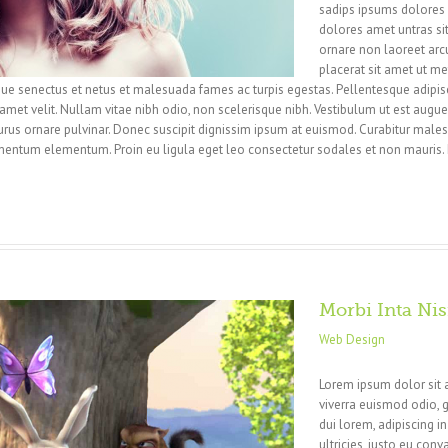
sadips ipsums dolores u
dolores amet untras sit
ornare non laoreet arc
placerat sit amet ut me
que senectus et netus et malesuada fames ac turpis egestas. Pellentesque adipisci
amet velit. Nullam vitae nibh odio, non scelerisque nibh. Vestibulum ut est augue, 
rus ornare pulvinar. Donec suscipit dignissim ipsum at euismod. Curabitur male
ntum elementum. Proin eu ligula eget leo consectetur sodales et non mauris. 
Morbi Inta Nis
Web Design
Lorem ipsum dolor sit 
viverra euismod odio, g
dui lorem, adipiscing i
ultricies, justo eu conva