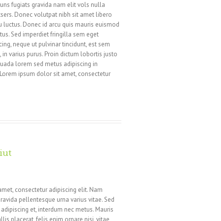
ns fugiats gravida nam elit vols nulla
sers. Donec volutpat nibh sit amet libero
u luctus. Donec id arcu quis mauris euismod
tus. Sed imperdiet fringilla sem eget
ng, neque ut pulvinar tincidunt, est sem
in varius purus. Proin dictum lobortis justo
suada lorem sed metus adipiscing in
Lorem ipsum dolor sit amet, consectetur
iut
amet, consectetur adipiscing elit. Nam
ravida pellentesque urna varius vitae. Sed
n adipiscing et, interdum nec metus. Mauris
llis placerat, felis enim ornare nisi, vitae