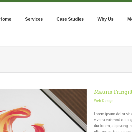
Home
Services
Case Studies
Why Us
M
Mauris Fringil
Web Design
Lorem ipsum dolor sit 
viverra euismod odio, g
dui lorem, adipiscing i
ultricies, justo eu conva