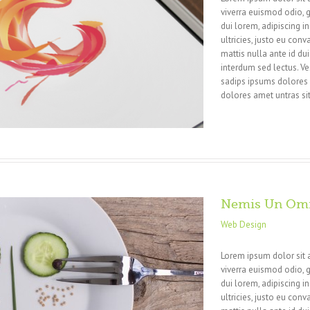
viverra euismod odio, g
dui lorem, adipiscing i
ultricies, justo eu conva
mattis nulla ante id du
interdum sed lectus. V
sadips ipsums dolores u
dolores amet untras sit
Nemis Un Om
Web Design
Lorem ipsum dolor sit 
viverra euismod odio, g
dui lorem, adipiscing i
ultricies, justo eu conva