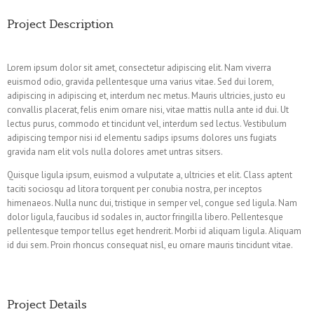
Project Description
Lorem ipsum dolor sit amet, consectetur adipiscing elit. Nam viverra
euismod odio, gravida pellentesque urna varius vitae. Sed dui lorem,
adipiscing in adipiscing et, interdum nec metus. Mauris ultricies, justo eu
convallis placerat, felis enim ornare nisi, vitae mattis nulla ante id dui. Ut
lectus purus, commodo et tincidunt vel, interdum sed lectus. Vestibulum
adipiscing tempor nisi id elementu sadips ipsums dolores uns fugiats
gravida nam elit vols nulla dolores amet untras sitsers.
Quisque ligula ipsum, euismod a vulputate a, ultricies et elit. Class aptent
taciti sociosqu ad litora torquent per conubia nostra, per inceptos
himenaeos. Nulla nunc dui, tristique in semper vel, congue sed ligula. Nam
dolor ligula, faucibus id sodales in, auctor fringilla libero. Pellentesque
pellentesque tempor tellus eget hendrerit. Morbi id aliquam ligula. Aliquam
id dui sem. Proin rhoncus consequat nisl, eu ornare mauris tincidunt vitae.
Project Details