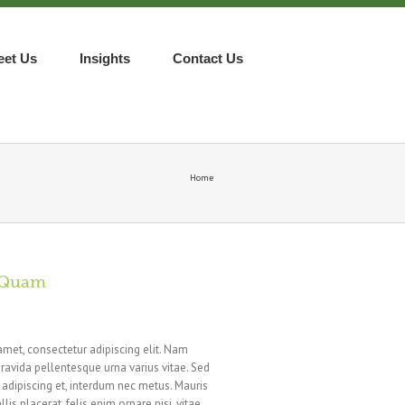
eet Us
Insights
Contact Us
Home
s Quam
amet, consectetur adipiscing elit. Nam
ravida pellentesque urna varius vitae. Sed
n adipiscing et, interdum nec metus. Mauris
llis placerat, felis enim ornare nisi, vitae