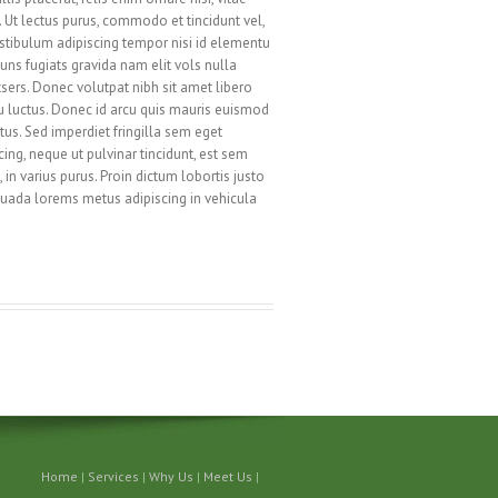
i. Ut lectus purus, commodo et tincidunt vel,
estibulum adipiscing tempor nisi id elementu
ns fugiats gravida nam elit vols nulla
sers. Donec volutpat nibh sit amet libero
u luctus. Donec id arcu quis mauris euismod
tus. Sed imperdiet fringilla sem eget
ng, neque ut pulvinar tincidunt, est sem
in varius purus. Proin dictum lobortis justo
suada lorems metus adipiscing in vehicula
ved
Home
|
Services
|
Why Us
|
Meet Us
|