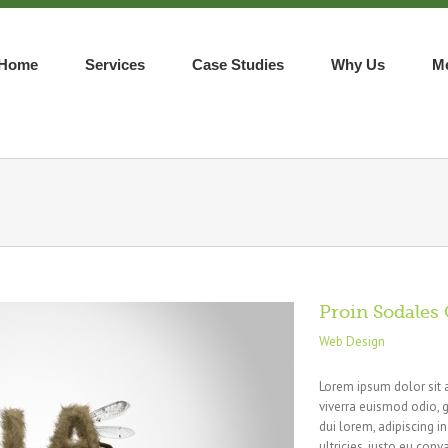
Home
Services
Case Studies
Why Us
M
Proin Sodale
Web Design
Lorem ipsum dolor sit 
viverra euismod odio, g
dui lorem, adipiscing i
ultricies, justo eu conva