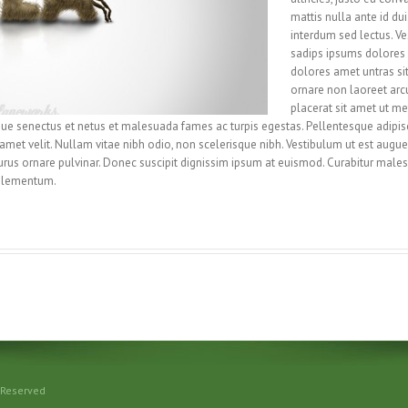
mattis nulla ante id du
interdum sed lectus. V
sadips ipsums dolores u
dolores amet untras sit
ornare non laoreet arc
placerat sit amet ut me
que senectus et netus et malesuada fames ac turpis egestas. Pellentesque adipisci
amet velit. Nullam vitae nibh odio, non scelerisque nibh. Vestibulum ut est augue, 
rus ornare pulvinar. Donec suscipit dignissim ipsum at euismod. Curabitur male
elementum.
20 C.Soluxions | All Rights Reser